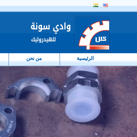
الرئيسية
من نحن
top on black background