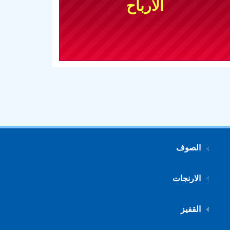
الارباح
الصوف
الارنجات
القفيز