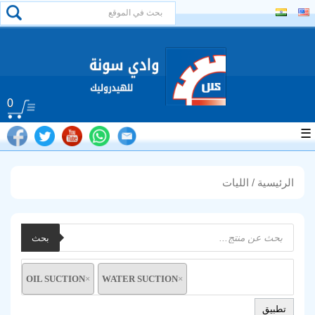
0
☰
الرئيسية
/ الليات
Products
بحث
search
OIL SUCTION
×
WATER SUCTION
×
تطبيق